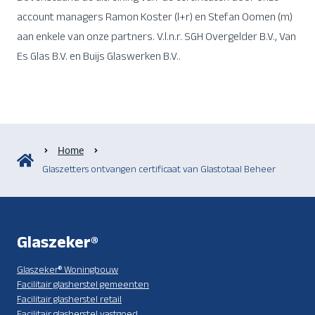
account managers Ramon Koster (l+r) en Stefan Oomen (m)
aan enkele van onze partners. V.l.n.r. SGH Overgelder B.V., Van
Es Glas B.V. en Buijs Glaswerken B.V..
Home
Glaszetters ontvangen certificaat van Glastotaal Beheer
Glaszeker®
Glaszeker® Woningbouw
Facilitair glasherstel gemeenten
Facilitair glasherstel retail
Facilitair glasherstel vastgoed